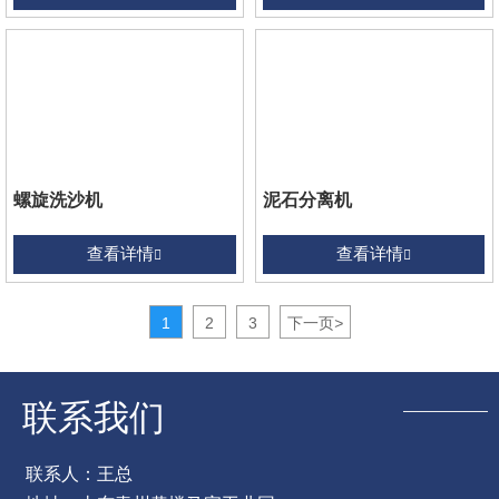
螺旋洗沙机
泥石分离机
查看详情
查看详情


1
2
3
下一页
>
联系我们
联系人：王总