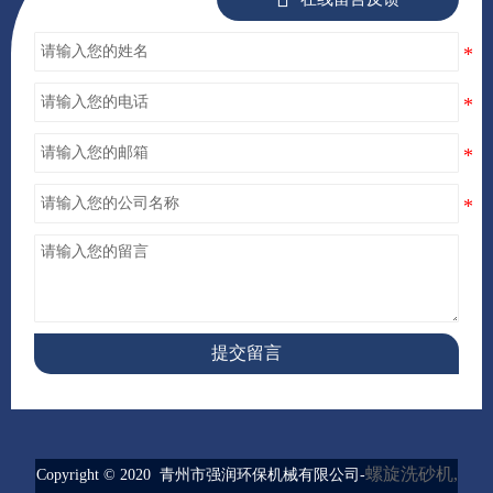
提交留言
螺旋洗砂机,
Copyright © 2020 青州市强润环保机械有限公司-