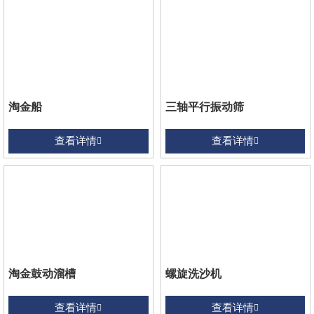
淘金船
三轴平行振动筛
查看详情
查看详情


淘金鼓动溜槽
螺旋洗沙机
查看详情
查看详情

