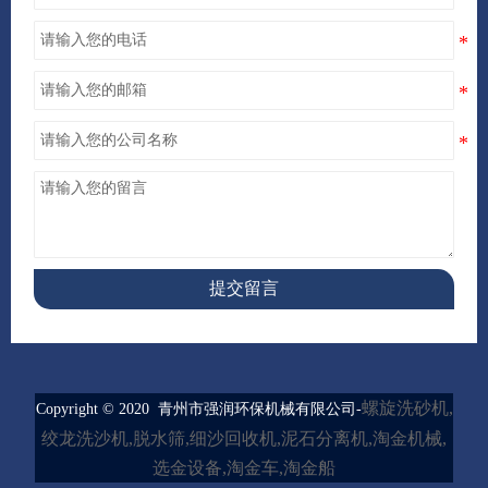
提交留言
螺旋洗砂机,
Copyright © 2020 青州市强润环保机械有限公司-
绞龙洗沙机,脱水筛,细沙回收机,泥石分离机,淘金机械,
选金设备,淘金车,淘金船