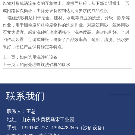
以物料形成涡流多次的互相撞击、摩擦而粉碎，从下部直通排出，形
成闭路多次循环，由筛分设备控制达到所要求的成品粒度。
螺旋洗砂机适用于冶金、建材、水电等行业的洗选、分级、除杂等
作业，用于细粒度和粗粒度物料的洗选作业。对建筑用砂、筑路用砂
石尤为适宜。螺旋洗砂机功率消耗小、洗净度高。密封结构好、全封
闭传动装置、可调式堰板，确保了产品效率高、耐用，清洗、脱水效
果好，细粒产品保持稳定等特点。
上一页：
如何选用洗沙机设备
上一页：
如何处理螺旋洗砂机的废水
联系我们
联系人：王总
地址：山东青州黄楼马宋工业园
手机：13791602777 13964782605（沙矿设备）