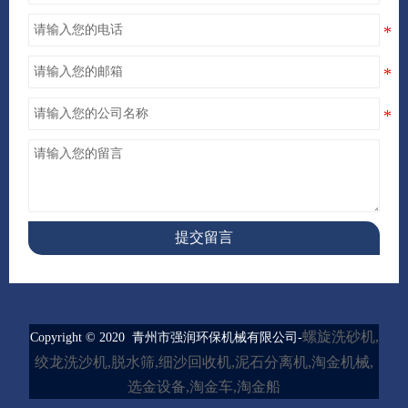
提交留言
螺旋洗砂机,
Copyright © 2020 青州市强润环保机械有限公司-
绞龙洗沙机,脱水筛,细沙回收机,泥石分离机,淘金机械,
选金设备,淘金车,淘金船