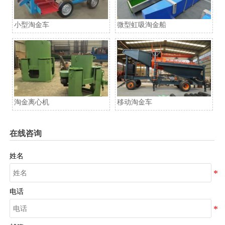
小型淘金车
微型虹吸淘金船
淘金离心机
移动淘金车
在线咨询
姓名
电话