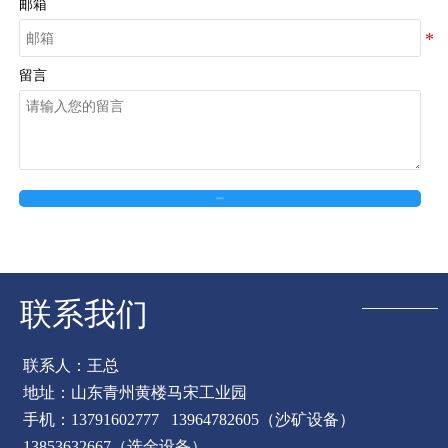
邮箱
留言
在线留言
联系我们
联系人：王总
地址：山东青州黄楼马宋工业园
手机：13791602777 13964782605（沙矿设备）
13853632667（选金设备）